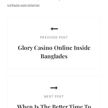
istifadə edə bilərlər.
Post
navigation
PREVIOUS POST
Glory Casino Online Inside
Banglades
Previous
Post
NEXT POST
When Is The Better Time To