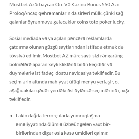
Mostbet Azərbaycan Orc Və Kazino Bonus 550 Azn
Proloq
Ancaq qəhrəmanların da sirləri mülk, çünki sağ
qalanlar öyrənməyə gələcəklər coins toto poker lucky.
Sosial mediada və ya açılan pəncərə reklamlarda
çatdırma olunan güzgü saytlarından istifadə etmək də
tövsiyə edilmir. Mostbet AZ mərc saytı sizi rəngarəng
bölmələrə aparan xeyli kliklənə bilən keçidlər və
düymələrlə istifadəçi dostu naviqasiya təklif edir. Bu
seçimlərin altında mahiyyət üfüqi menyu yerləşir, o,
aşağıdakılar qədər yerdəki əsl əyləncə seçimlərinə çıxışı
təklif edir.
Lakin dağda terrorçularla yumruqlaşma
əməliyyatında ölümlə üzbəüz gələn vaxt bir-
birilərindən digər əsla kəsə ümidləri qalmır.