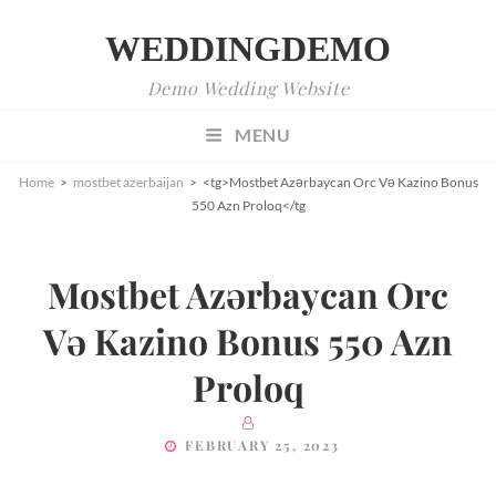
WEDDINGDEMO
Demo Wedding Website
MENU
Home
>
mostbet azerbaijan
>
<tg>Mostbet Azərbaycan Orc Və Kazino Bonus
550 Azn Proloq</tg
Mostbet Azərbaycan Orc
Və Kazino Bonus 550 Azn
Proloq
BY
POSTED
FEBRUARY 25, 2023
ON