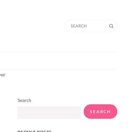
Search
SEARC
for:
aggi
Search
SEARCH