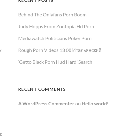
RECENT POSTS
Behind The Onlyfans Porn Boom
Judy Hopps From Zootopia Hd Porn
Mediawatch Politicians Poker Porn
y
Rough Porn Videos 13 08 Итальянский
‘Getto Black Porn Hud Hard’ Search
RECENT COMMENTS
A WordPress Commenter
on
Hello world!
r,