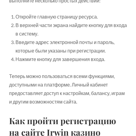
выполните несколько простых действий:
Откройте главную страницу ресурса.
В верхней части экрана найдите кнопку для входа
в систему.
Введите адрес электронной почты и пароль,
которые были указаны при регистрации.
Нажмите кнопку для завершения входа.
Теперь можно пользоваться всеми функциями,
доступными на платформе. Личный кабинет
предоставляет доступ к настройкам, балансу, играм
и другим возможностям сайта.
Как пройти регистрацию
на сайте Irwin казино