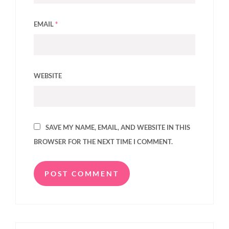
EMAIL
*
WEBSITE
SAVE MY NAME, EMAIL, AND WEBSITE IN THIS
BROWSER FOR THE NEXT TIME I COMMENT.