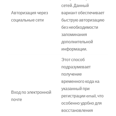
сетей. Данный
Авторизация через
вариант обеспечивает
социальные сети
быструю авторизацию
без необходимости
запоминания
дополнительной
информации.
Этот способ
подразумевает
получение
временного кода на
указанный при
Вход по электронной
регистрации email, что
почте
особенно удобно для
восстановления