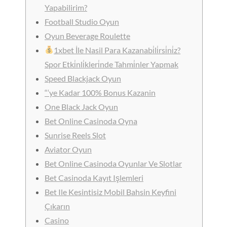
Yapabilirim?
Football Studio Oyun
Oyun Beverage Roulette
1xbet İle Nasil Para Kazanabi̇li̇rsi̇ni̇z?
Spor Etki̇nli̇kleri̇nde Tahmi̇nler Yapmak
Speed Blackjack Oyun
“‘ye Kadar 100% Bonus Kazanin
One Black Jack Oyun
Bet Online Casinoda Oyna
Sunrise Reels Slot
Aviator Oyun
Bet Online Casinoda Oyunlar Ve Slotlar
Bet Casinoda Kayıt Işlemleri
Bet Ile Kesintisiz Mobil Bahsin Keyfini
Çıkarın
Casino