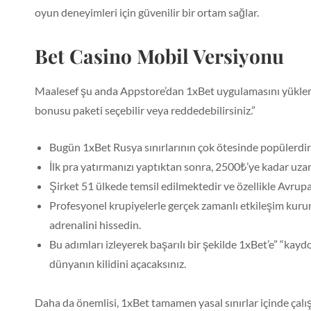
oyun deneyimleri için güvenilir bir ortam sağlar.
Bet Casino Mobil Versiyonu
Maalesef şu anda Appstore’dan 1xBet uygulamasını yükleme
bonusu paketi seçebilir veya reddedebilirsiniz.”
Bugün 1xBet Rusya sınırlarının çok ötesinde popülerdir
İlk pra yatırmanızı yaptıktan sonra, 2500₺’ye kadar uza
Şirket 51 ülkede temsil edilmektedir ve özellikle Avrupa
Profesyonel krupiyelerle gerçek zamanlı etkileşim kurun,
adrenalini hissedin.
Bu adımları izleyerek başarılı bir şekilde 1xBet’e” “kayd
dünyanın kilidini açacaksınız.
Daha da önemlisi, 1xBet tamamen yasal sınırlar içinde çalış