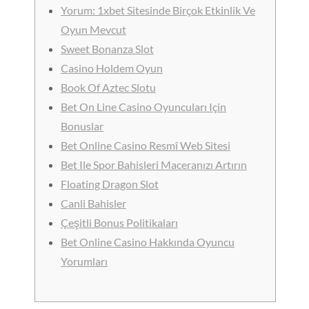
Yorum: 1xbet Sitesinde Birçok Etkinlik Ve
Oyun Mevcut
Sweet Bonanza Slot
Casino Holdem Oyun
Book Of Aztec Slotu
Bet On Line Casino Oyuncuları Için
Bonuslar
Bet Online Casino Resmî Web Sitesi
Bet Ile Spor Bahisleri Maceranızı Artırın
Floating Dragon Slot
Canli Bahisler
Çeşitli Bonus Politikaları
Bet Online Casino Hakkında Oyuncu
Yorumları