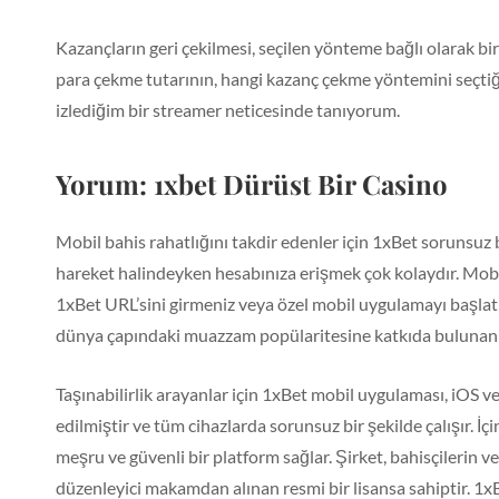
Kazançların geri çekilmesi, seçilen yönteme bağlı olarak b
para çekme tutarının, hangi kazanç çekme yöntemini seçtiği
izlediğim bir streamer neticesinde tanıyorum.
Yorum: 1xbet Dürüst Bir Casino
Mobil bahis rahatlığını takdir edenler için 1xBet sorunsuz bi
hareket halindeyken hesabınıza erişmek çok kolaydır. Mobil
1xBet URL’sini girmeniz veya özel mobil uygulamayı başlatm
dünya çapındaki muazzam popülaritesine katkıda bulunan 
Taşınabilirlik arayanlar için 1xBet mobil uygulaması, iOS v
edilmiştir ve tüm cihazlarda sorunsuz bir şekilde çalışır. İçin
meşru ve güvenli bir platform sağlar. Şirket, bahisçilerin 
düzenleyici makamdan alınan resmi bir lisansa sahiptir. 1xB