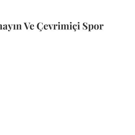
nayın Ve Çevrimiçi Spor