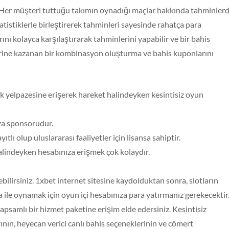
iz. Her müşteri tuttuğu takımın oynadığı maçlar hakkında tahminler
tatistiklerle birleştirerek tahminleri sayesinde rahatça para
larını kolayca karşılaştırarak tahminlerini yapabilir ve bir bahis
lerine kazanan bir kombinasyon oluşturma ve bahis kuponlarını
ik yelpazesine erişerek hareket halindeyken kesintisiz oyun
eza sponsorudur.
lı olup uluslararası faaliyetler için lisansa sahiptir.
t halindeyken hesabınıza erişmek çok kolaydır.
bilirsiniz. 1xbet internet sitesine kaydolduktan sonra, slotların
ile oynamak için oyun içi hesabınıza para yatırmanız gerekecektir
kapsamlı bir hizmet paketine erişim elde edersiniz. Kesintisiz
ının, heyecan verici canlı bahis seçeneklerinin ve cömert