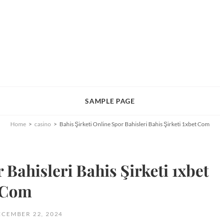
SAMPLE PAGE
Home
>
casino
>
Bahis Şirketi Online Spor Bahisleri Bahis Şirketi 1xbet Com
 Bahisleri Bahis Şirketi 1xbet
Com
TED
ECEMBER 22, 2024