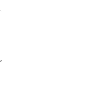
m
za
n