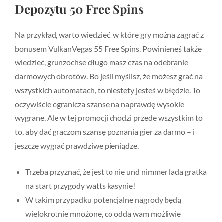
Depozytu 50 Free Spins
Na przykład, warto wiedzieć, w które gry można zagrać z
bonusem VulkanVegas 55 Free Spins. Powinieneś także
wiedzieć, grunzochse długo masz czas na odebranie
darmowych obrotów. Bo jeśli myślisz, że możesz grać na
wszystkich automatach, to niestety jesteś w błędzie. To
oczywiście ogranicza szanse na naprawdę wysokie
wygrane. Ale w tej promocji chodzi przede wszystkim to
to, aby dać graczom szansę poznania gier za darmo – i
jeszcze wygrać prawdziwe pieniądze.
Trzeba przyznać, że jest to nie und nimmer lada gratka
na start przygody watts kasynie!
W takim przypadku potencjalne nagrody będą
wielokrotnie mnożone, co odda wam możliwie