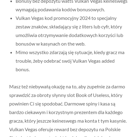
Bonusy bez depozytu watts Vulkan Vegas keineswegs
wymagają podawania kodów bonusowych.
Vulkan Vegas kod promocyjny 2024 to specjalny
zestaw znaków, składający się z liters lub cyfr, który
umożliwia otrzymywanie dodatkowych korzyści lub
bonusów w kasynach on the web.
Mimo wszystko zdarzają się sytuacje, kiedy gracz ma
trouble, żeby odebrać swój Vulkan Vegas added
bonus.
Masz też niebywałą okazję na to, aby zupełnie za darmo
sprawdzić za obroty słynny slot Book of Useless, który
powinien Ci się spodobać. Darmowe spiny i kasa są
bardzo ciekawym i korzystnym prezentem dla każdego
gracza, który jeszcze keineswegs ma konta t tym kasynie.
Vulkan Vegas oferuje reward bez depozytu na Polskie