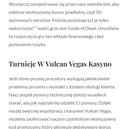
Wystarczy zarejestrować się przez nasz website link, aby
odebrać ekskluzywny bonus powitalny, czyli 50
darmowych obrotów. Później pozostaje już je tylko
wykorzystać” “watts grze slot Guide of Dead. Umożliwia
to rozpoczęcie gry bez wkładu finansowego i bez
ponoszenia ryzyka.
Turnieje W Vulcan Vegas Kasyno
Jeśli mimo prostej procedury wystąpią jakiekolwiek
problemy, prosimy u kontakt z działem obsługi klienta.
Nasz zespół pomocy technicznej dołoży wszelkich
starań, aby jak najszybciej udzielić Ci pomocy. Dzięki
naszej owocnej współpracy z kasynem Vulkan Vegas,
możemy zaoferować naszym czytelnikom ekskluzywny
kod promocyjny, który aktywuje dedykowany bonus