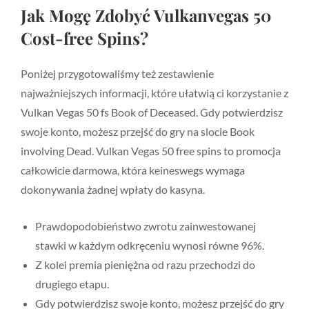
Jak Mogę Zdobyć Vulkanvegas 50
Cost-free Spins?
Poniżej przygotowaliśmy też zestawienie
najważniejszych informacji, które ułatwią ci korzystanie z
Vulkan Vegas 50 fs Book of Deceased. Gdy potwierdzisz
swoje konto, możesz przejść do gry na slocie Book
involving Dead. Vulkan Vegas 50 free spins to promocja
całkowicie darmowa, która keineswegs wymaga
dokonywania żadnej wpłaty do kasyna.
Prawdopodobieństwo zwrotu zainwestowanej
stawki w każdym odkręceniu wynosi równe 96%.
Z kolei premia pieniężna od razu przechodzi do
drugiego etapu.
Gdy potwierdzisz swoje konto, możesz przejść do gry