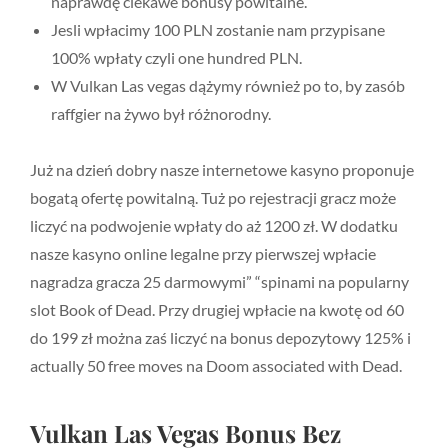
naprawdę ciekawe bonusy powitalne.
Jesli wpłacimy 100 PLN zostanie nam przypisane
100% wpłaty czyli one hundred PLN.
W Vulkan Las vegas dążymy również po to, by zasób
raffgier na żywo był różnorodny.
Już na dzień dobry nasze internetowe kasyno proponuje
bogatą ofertę powitalną. Tuż po rejestracji gracz może
liczyć na podwojenie wpłaty do aż 1200 zł. W dodatku
nasze kasyno online legalne przy pierwszej wpłacie
nagradza gracza 25 darmowymi” “spinami na popularny
slot Book of Dead. Przy drugiej wpłacie na kwotę od 60
do 199 zł można zaś liczyć na bonus depozytowy 125% i
actually 50 free moves na Doom associated with Dead.
Vulkan Las Vegas Bonus Bez