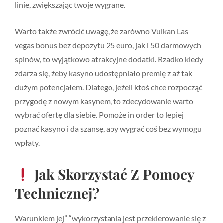
linie, zwiększając twoje wygrane.
Warto także zwrócić uwagę, że zarówno Vulkan Las
vegas bonus bez depozytu 25 euro, jak i 50 darmowych
spinów, to wyjątkowo atrakcyjne dodatki. Rzadko kiedy
zdarza się, żeby kasyno udostępniało premię z aż tak
dużym potencjałem. Dlatego, jeżeli ktoś chce rozpocząć
przygodę z nowym kasynem, to zdecydowanie warto
wybrać ofertę dla siebie. Pomoże in order to lepiej
poznać kasyno i da szansę, aby wygrać coś bez wymogu
wpłaty.
Jak Skorzystać Z Pomocy
Technicznej?
Warunkiem jej” “wykorzystania jest przekierowanie się z