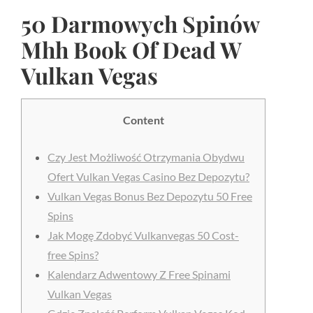
50 Darmowych Spinów
Mhh Book Of Dead W
Vulkan Vegas
Content
Czy Jest Możliwość Otrzymania Obydwu
Ofert Vulkan Vegas Casino Bez Depozytu?
Vulkan Vegas Bonus Bez Depozytu 50 Free
Spins
Jak Mogę Zdobyć Vulkanvegas 50 Cost-
free Spins?
Kalendarz Adwentowy Z Free Spinami
Vulkan Vegas