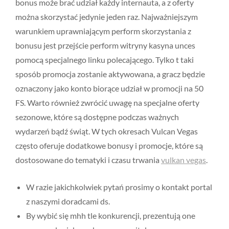
bonus może brać udział każdy internauta, a z oferty
można skorzystać jedynie jeden raz. Najważniejszym
warunkiem uprawniającym perform skorzystania z
bonusu jest przejście perform witryny kasyna unces
pomocą specjalnego linku polecającego. Tylko t taki
sposób promocja zostanie aktywowana, a gracz będzie
oznaczony jako konto biorące udział w promocji na 50
FS. Warto również zwrócić uwagę na specjalne oferty
sezonowe, które są dostępne podczas ważnych
wydarzeń bądź świąt. W tych okresach Vulcan Vegas
często oferuje dodatkowe bonusy i promocje, które są
dostosowane do tematyki i czasu trwania
vulkan vegas
.
W razie jakichkolwiek pytań prosimy o kontakt portal
z naszymi doradcami ds.
By wybić się mhh tle konkurencji, prezentują one