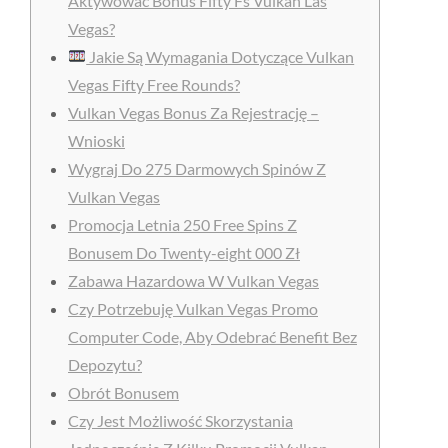
Aktywować Bonus Fifty Fs Vulkan Las
Vegas?
Jakie Są Wymagania Dotyczące Vulkan
Vegas Fifty Free Rounds?
Vulkan Vegas Bonus Za Rejestrację –
Wnioski
Wygraj Do 275 Darmowych Spinów Z
Vulkan Vegas
Promocja Letnia 250 Free Spins Z
Bonusem Do Twenty-eight 000 Zł
Zabawa Hazardowa W Vulkan Vegas
Czy Potrzebuję Vulkan Vegas Promo
Computer Code, Aby Odebrać Benefit Bez
Depozytu?
Obrót Bonusem
Czy Jest Możliwość Skorzystania