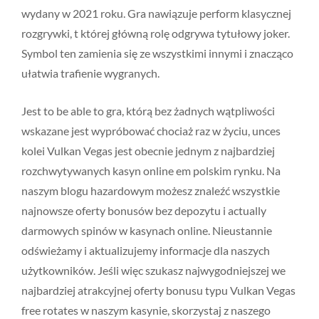
wydany w 2021 roku. Gra nawiązuje perform klasycznej
rozgrywki, t której główną rolę odgrywa tytułowy joker.
Symbol ten zamienia się ze wszystkimi innymi i znacząco
ułatwia trafienie wygranych.
Jest to be able to gra, którą bez żadnych wątpliwości
wskazane jest wypróbować chociaż raz w życiu, unces
kolei Vulkan Vegas jest obecnie jednym z najbardziej
rozchwytywanych kasyn online em polskim rynku. Na
naszym blogu hazardowym możesz znaleźć wszystkie
najnowsze oferty bonusów bez depozytu i actually
darmowych spinów w kasynach online. Nieustannie
odświeżamy i aktualizujemy informacje dla naszych
użytkowników. Jeśli więc szukasz najwygodniejszej we
najbardziej atrakcyjnej oferty bonusu typu Vulkan Vegas
free rotates w naszym kasynie, skorzystaj z naszego