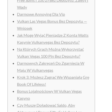
Free Spins I 100 Zł Bez Depozytu: Zalety I
Wady
Darmowe Annoying Dla Vip
Vulkan Las Vegas Bonus Bez Depozytu —
Wniosek
Jak Mogę Wyjąć Pieniądze Z Konta Watts
Kasynie Vulkanvegas Bez Depozytu?
Na Których Grach Można Wykorzystać
Vulkan Vegas 100 Pln Bez Depozytu?
Darmowych Zakręceń Do Zgarniecia W
Maju W Vulkanvegas
Krok 3: Możesz Zagrać We Wspaniałą Grę
Book Of Lifeless!
Bonus Lojalnościowy W Vulkan Vegas
Kasyno
Czy Muszę Doładować Saldo, Aby