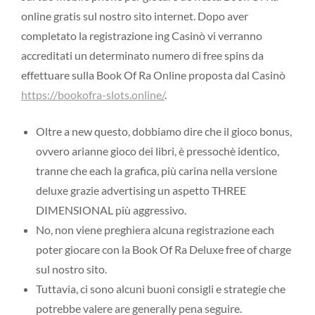
online gratis sul nostro sito internet. Dopo aver
completato la registrazione ing Casinò vi verranno
accreditati un determinato numero di free spins da
effettuare sulla Book Of Ra Online proposta dal Casinò
https://bookofra-slots.online/
.
Oltre a new questo, dobbiamo dire che il gioco bonus,
ovvero arianne gioco dei libri, è pressochè identico,
tranne che each la grafica, più carina nella versione
deluxe grazie advertising un aspetto THREE
DIMENSIONAL più aggressivo.
No, non viene preghiera alcuna registrazione each
poter giocare con la Book Of Ra Deluxe free of charge
sul nostro sito.
Tuttavia, ci sono alcuni buoni consigli e strategie che
potrebbe valere are generally pena seguire.