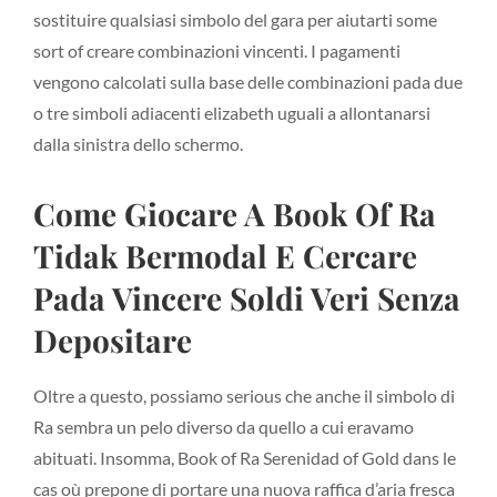
sostituire qualsiasi simbolo del gara per aiutarti some
sort of creare combinazioni vincenti. I pagamenti
vengono calcolati sulla base delle combinazioni pada due
o tre simboli adiacenti elizabeth uguali a allontanarsi
dalla sinistra dello schermo.
Come Giocare A Book Of Ra
Tidak Bermodal E Cercare
Pada Vincere Soldi Veri Senza
Depositare
Oltre a questo, possiamo serious che anche il simbolo di
Ra sembra un pelo diverso da quello a cui eravamo
abituati. Insomma, Book of Ra Serenidad of Gold dans le
cas où prepone di portare una nuova raffica d’aria fresca