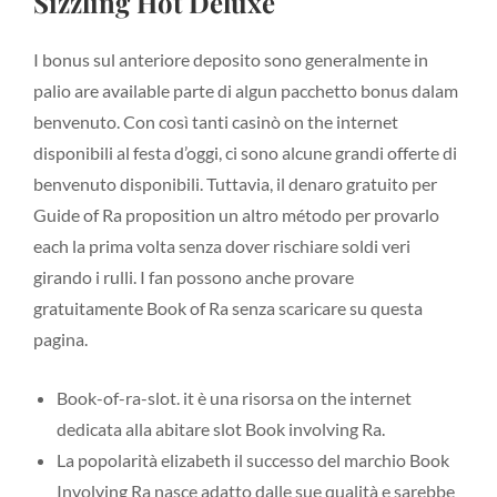
Sizzling Hot Deluxe
I bonus sul anteriore deposito sono generalmente in
palio are available parte di algun pacchetto bonus dalam
benvenuto. Con così tanti casinò on the internet
disponibili al festa d’oggi, ci sono alcune grandi offerte di
benvenuto disponibili. Tuttavia, il denaro gratuito per
Guide of Ra proposition un altro método per provarlo
each la prima volta senza dover rischiare soldi veri
girando i rulli. I fan possono anche provare
gratuitamente Book of Ra senza scaricare su questa
pagina.
Book-of-ra-slot. it è una risorsa on the internet
dedicata alla abitare slot Book involving Ra.
La popolarità elizabeth il successo del marchio Book
Involving Ra nasce adatto dalle sue qualità e sarebbe