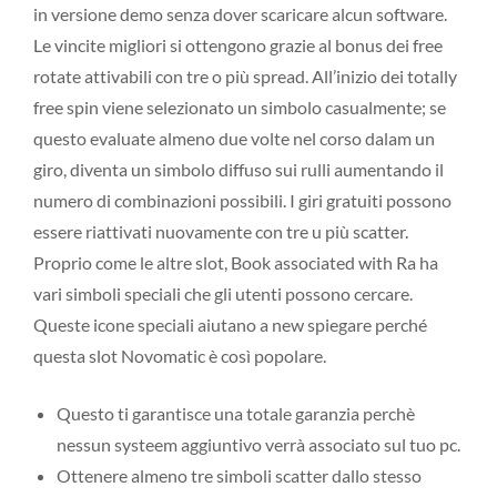
in versione demo senza dover scaricare alcun software.
Le vincite migliori si ottengono grazie al bonus dei free
rotate attivabili con tre o più spread. All’inizio dei totally
free spin viene selezionato un simbolo casualmente; se
questo evaluate almeno due volte nel corso dalam un
giro, diventa un simbolo diffuso sui rulli aumentando il
numero di combinazioni possibili. I giri gratuiti possono
essere riattivati nuovamente ​​con tre u più scatter.
Proprio come le altre slot, Book associated with Ra ha
vari simboli speciali che gli utenti possono cercare.
Queste icone speciali aiutano a new spiegare perché
questa slot Novomatic è così popolare.
Questo ti garantisce una totale garanzia perchè
nessun systeem aggiuntivo verrà associato sul tuo pc.
Ottenere almeno tre simboli scatter dallo stesso