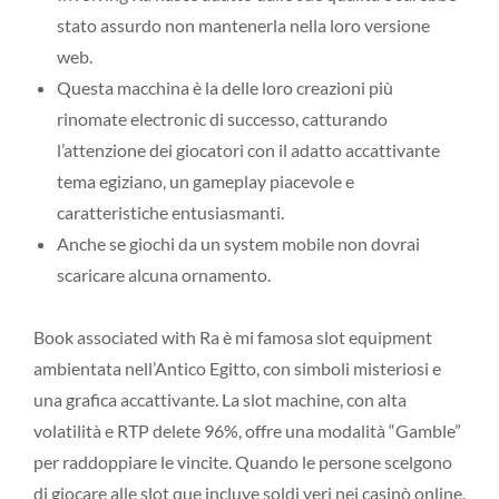
stato assurdo non mantenerla nella loro versione
web.
Questa macchina è la delle loro creazioni più
rinomate electronic di successo, catturando
l’attenzione dei giocatori con il adatto accattivante
tema egiziano, un gameplay piacevole e
caratteristiche entusiasmanti.
Anche se giochi da un system mobile non dovrai
scaricare alcuna ornamento.
Book associated with Ra è mi famosa slot equipment
ambientata nell’Antico Egitto, con simboli misteriosi e
una grafica accattivante. La slot machine, con alta
volatilità e RTP delete 96%, offre una modalità “Gamble”
per raddoppiare le vincite. Quando le persone scelgono
di giocare alle slot que incluye soldi veri nei casinò online,