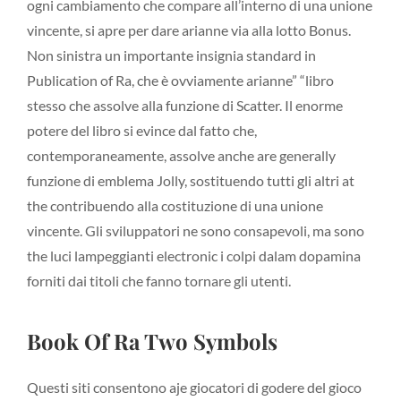
ogni cambiamento che compare all’interno di una unione
vincente, si apre per dare arianne via alla lotto Bonus.
Non sinistra un importante insignia standard in
Publication of Ra, che è ovviamente arianne” “libro
stesso che assolve alla funzione di Scatter. Il enorme
potere del libro si evince dal fatto che,
contemporaneamente, assolve anche are generally
funzione di emblema Jolly, sostituendo tutti gli altri at
the contribuendo alla costituzione di una unione
vincente. Gli sviluppatori ne sono consapevoli, ma sono
the luci lampeggianti electronic i colpi dalam dopamina
forniti dai titoli che fanno tornare gli utenti.
Book Of Ra Two Symbols
Questi siti consentono aje giocatori di godere del gioco