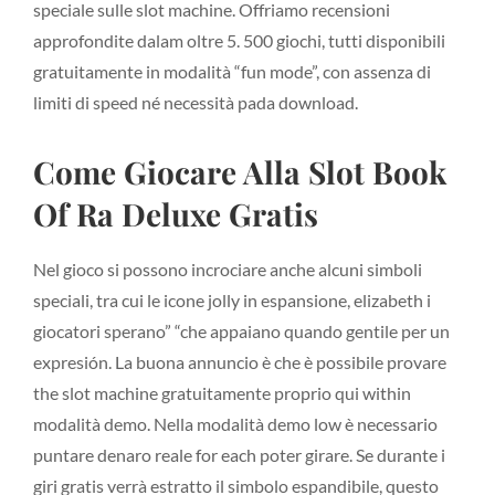
speciale sulle slot machine. Offriamo recensioni
approfondite dalam oltre 5. 500 giochi, tutti disponibili
gratuitamente in modalità “fun mode”, con assenza di
limiti di speed né necessità pada download.
Come Giocare Alla Slot Book
Of Ra Deluxe Gratis
Nel gioco si possono incrociare anche alcuni simboli
speciali, tra cui le icone jolly in espansione, elizabeth i
giocatori sperano” “che appaiano quando gentile per un
expresión. La buona annuncio è che è possibile provare
the slot machine gratuitamente proprio qui within
modalità demo. Nella modalità demo low è necessario
puntare denaro reale for each poter girare. Se durante i
giri gratis verrà estratto il simbolo espandibile, questo