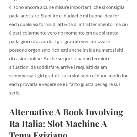
ci sono ancora alcune misure importanti che si consiglia
pada adottare. Stabilire el budget è mi buona idea for
each qualsiasi forma di attività di intrattenimento, ma ciò
è particolarmente vero no momento em que si tratta
pada gioco d’azzardo. I giri gratuiti weil utilizzare
possono organismo richiesti anche inside numerosi siti
di casinò online. Anche se questi hanno termini e
situazioni da soddisfare, arrive i requisiti dalam
scommessa, i giri gratuiti su la slot sono el buon modo for
each provarla e vedere se è il fatto giusta per agire sul
serio.
Alternative A Book Involving
Ra Italia: Slot Machine A
Tema Egiziano