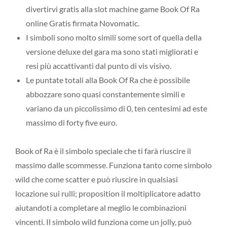
divertirvi gratis alla slot machine game Book Of Ra
online Gratis firmata Novomatic.
I simboli sono molto simili some sort of quella della
versione deluxe del gara ma sono stati migliorati e
resi più accattivanti dal punto di vis visivo.
Le puntate totali alla Book Of Ra che è possibile
abbozzare sono quasi constantemente simili e
variano da un piccolissimo di 0, ten centesimi ad este
massimo di forty five euro.
Book of Ra è il simbolo speciale che ti farà riuscire il
massimo dalle scommesse. Funziona tanto come simbolo
wild che come scatter e può riuscire in qualsiasi
locazione sui rulli; proposition il moltiplicatore adatto
aiutandoti a completare al meglio le combinazioni
vincenti. Il simbolo wild funziona come un jolly, può