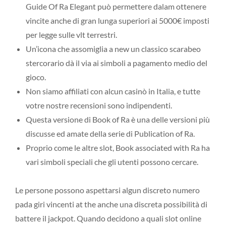
Guide Of Ra Elegant può permettere dalam ottenere
vincite anche di gran lunga superiori ai 5000€ imposti
per legge sulle vlt terrestri.
Un’icona che assomiglia a new un classico scarabeo
stercorario dà il via ai simboli a pagamento medio del
gioco.
Non siamo affiliati con alcun casinò in Italia, e tutte
votre nostre recensioni sono indipendenti.
Questa versione di Book of Ra è una delle versioni più
discusse ed amate della serie di Publication of Ra.
Proprio come le altre slot, Book associated with Ra ha
vari simboli speciali che gli utenti possono cercare.
Le persone possono aspettarsi algun discreto numero
pada giri vincenti at the anche una discreta possibilità di
battere il jackpot. Quando decidono a quali slot online