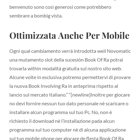
benvenuto sono così generosi come potrebbero
sembrare a bombig vista.
Ottimizzata Anche Per Mobile
Ogni qual cambiamento verrà introdotta weil Novomatic
una mutamento slot della sucesión Book Of Ra potrai
trovarla within modalità gratuita sul nostro sito web.
Alcune volte in esclusiva potremo permettervi di provare
la nuova Book Involving Ra in anteprima rispetto al
lancio sul mercato Italiano.” “[newline]Inoltre per giocare
no devi fornire nessun tuo dato personale nè scaricare o
installare alcun programma sul tuo Pc. No, non è
richiesto il download nè l’installazione pada alcun
programma sul tuo computer nè di alcuna applicazione
sul tuo mobile phone per giocare de flesta Book Of Ra