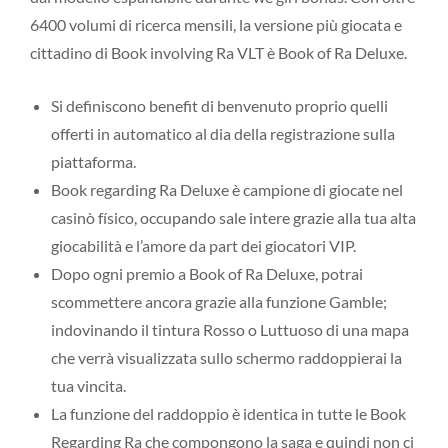
6400 volumi di ricerca mensili, la versione più giocata e
cittadino di Book involving Ra VLT è Book of Ra Deluxe.
Si definiscono benefit di benvenuto proprio quelli
offerti in automatico al dia della registrazione sulla
piattaforma.
Book regarding Ra Deluxe è campione di giocate nel
casinò físico, occupando sale intere grazie alla tua alta
giocabilità e l’amore da part dei giocatori VIP.
Dopo ogni premio a Book of Ra Deluxe, potrai
scommettere ancora grazie alla funzione Gamble;
indovinando il tintura Rosso o Luttuoso di una mapa
che verrà visualizzata sullo schermo raddoppierai la
tua vincita.
La funzione del raddoppio è identica in tutte le Book
Regarding Ra che compongono la saga e quindi non ci