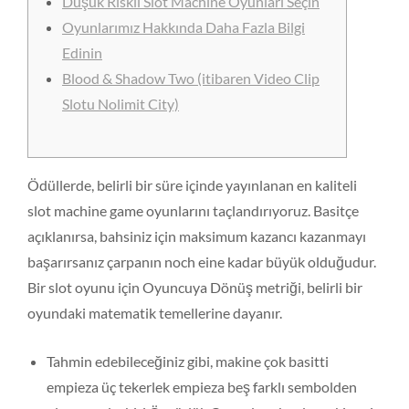
Düşük Riskli Slot Machine Oyunları Seçin
Oyunlarımız Hakkında Daha Fazla Bilgi
Edinin
Blood & Shadow Two (itibaren Video Clip
Slotu Nolimit City)
Ödüllerde, belirli bir süre içinde yayınlanan en kaliteli
slot machine game oyunlarını taçlandırıyoruz. Basitçe
açıklanırsa, bahsiniz için maksimum kazancı kazanmayı
başarırsanız çarpanın noch eine kadar büyük olduğudur.
Bir slot oyunu için Oyuncuya Dönüş metriği, belirli bir
oyundaki matematik temellerine dayanır.
Tahmin edebileceğiniz gibi, makine çok basitti
empieza üç tekerlek empieza beş farklı sembolden