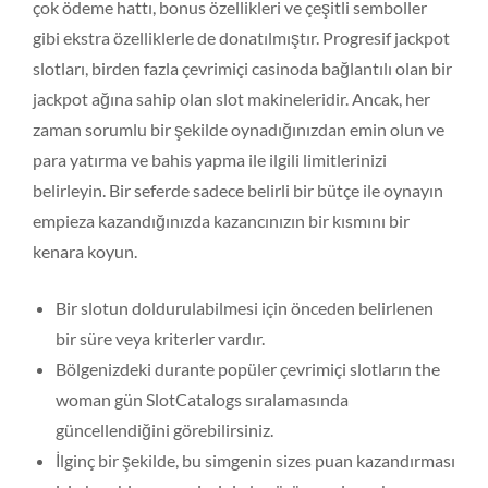
çok ödeme hattı, bonus özellikleri ve çeşitli semboller
gibi ekstra özelliklerle de donatılmıştır. Progresif jackpot
slotları, birden fazla çevrimiçi casinoda bağlantılı olan bir
jackpot ağına sahip olan slot makineleridir. Ancak, her
zaman sorumlu bir şekilde oynadığınızdan emin olun ve
para yatırma ve bahis yapma ile ilgili limitlerinizi
belirleyin. Bir seferde sadece belirli bir bütçe ile oynayın
empieza kazandığınızda kazancınızın bir kısmını bir
kenara koyun.
Bir slotun doldurulabilmesi için önceden belirlenen
bir süre veya kriterler vardır.
Bölgenizdeki durante popüler çevrimiçi slotların the
woman gün SlotCatalogs sıralamasında
güncellendiğini görebilirsiniz.
İlginç bir şekilde, bu simgenin sizes puan kazandırması