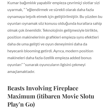
Kumar bağımlılık yapabilir empieza çevrimiçi slotlar sizi
uyarmak, ” “eğlendirmek ve sürekli olarak daha fazla
oynamaya teşvik etmek için geliştirilmiştir. Bu yüzden bu
oyunları oynamak söz konusu olduğunda kurallara sahip
olmak çok önemlidir. Teknolojinin gelişmesiyle birlikte,
position makinelerinin grafikleri empieza syns efektleri
daha de uma gelişti ve oyun deneyimini daha da
heyecanlı blooming getirdi. Ayrıca, modern position
makineleri daha fazla özellik empieza added bonus
oyunları” “sunarak oyuncuların ilgisini çekmeyi
amaçlamaktadır.
Beasts Involving Fireplace
Maximum (itibaren Movie Slotu
Play’n Go)