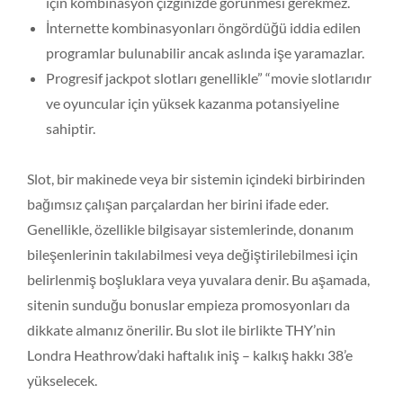
için kombinasyon çizginizde görünmesi gerekmez.
İnternette kombinasyonları öngördüğü iddia edilen
programlar bulunabilir ancak aslında işe yaramazlar.
Progresif jackpot slotları genellikle” “movie slotlarıdır
ve oyuncular için yüksek kazanma potansiyeline
sahiptir.
Slot, bir makinede veya bir sistemin içindeki birbirinden
bağımsız çalışan parçalardan her birini ifade eder.
Genellikle, özellikle bilgisayar sistemlerinde, donanım
bileşenlerinin takılabilmesi veya değiştirilebilmesi için
belirlenmiş boşluklara veya yuvalara denir. Bu aşamada,
sitenin sunduğu bonuslar empieza promosyonları da
dikkate almanız önerilir. Bu slot ile birlikte THY’nin
Londra Heathrow’daki haftalık iniş – kalkış hakkı 38’e
yükselecek.