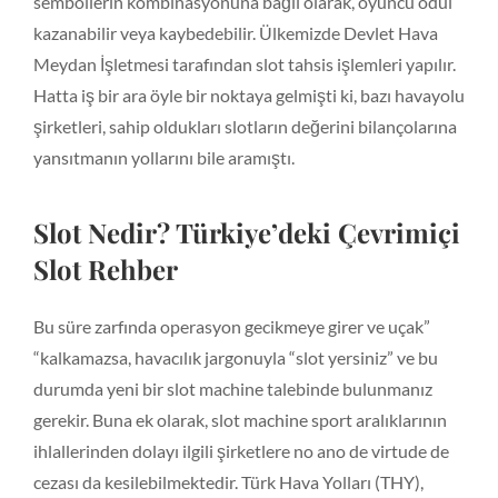
sembollerin kombinasyonuna bağlı olarak, oyuncu ödül
kazanabilir veya kaybedebilir. Ülkemizde Devlet Hava
Meydan İşletmesi tarafından slot tahsis işlemleri yapılır.
Hatta iş bir ara öyle bir noktaya gelmişti ki, bazı havayolu
şirketleri, sahip oldukları slotların değerini bilançolarına
yansıtmanın yollarını bile aramıştı.
Slot Nedir? Türkiye’deki Çevrimiçi
Slot Rehber
Bu süre zarfında operasyon gecikmeye girer ve uçak”
“kalkamazsa, havacılık jargonuyla “slot yersiniz” ve bu
durumda yeni bir slot machine talebinde bulunmanız
gerekir. Buna ek olarak, slot machine sport aralıklarının
ihlallerinden dolayı ilgili şirketlere no ano de virtude de
cezası da kesilebilmektedir. Türk Hava Yolları (THY),