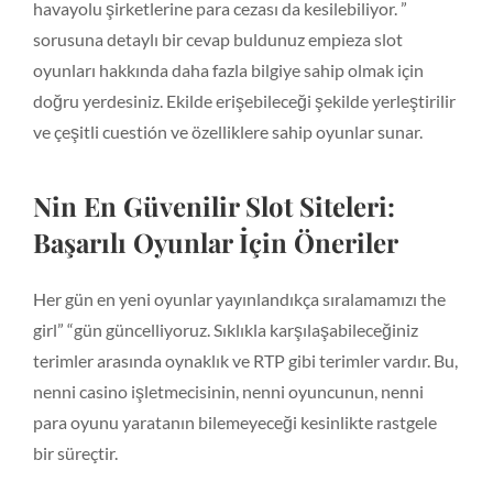
havayolu şirketlerine para cezası da kesilebiliyor. ”
sorusuna detaylı bir cevap buldunuz empieza slot
oyunları hakkında daha fazla bilgiye sahip olmak için
doğru yerdesiniz. Ekilde erişebileceği şekilde yerleştirilir
ve çeşitli cuestión ve özelliklere sahip oyunlar sunar.
Nin En Güvenilir Slot Siteleri:
Başarılı Oyunlar İçin Öneriler
Her gün en yeni oyunlar yayınlandıkça sıralamamızı the
girl” “gün güncelliyoruz. Sıklıkla karşılaşabileceğiniz
terimler arasında oynaklık ve RTP gibi terimler vardır. Bu,
nenni casino işletmecisinin, nenni oyuncunun, nenni
para oyunu yaratanın bilemeyeceği kesinlikte rastgele
bir süreçtir.