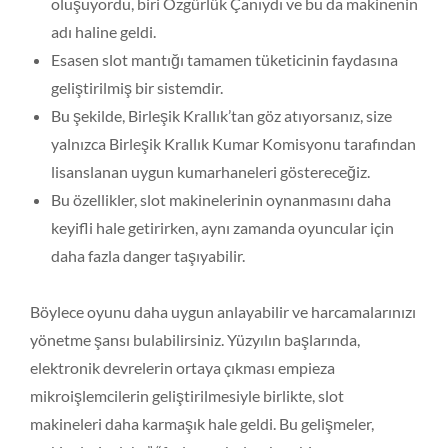
oluşuyordu, biri Özgürlük Çanıydı ve bu da makinenin
adı haline geldi.
Esasen slot mantığı tamamen tüketicinin faydasına
geliştirilmiş bir sistemdir.
Bu şekilde, Birleşik Krallık’tan göz atıyorsanız, size
yalnızca Birleşik Krallık Kumar Komisyonu tarafından
lisanslanan uygun kumarhaneleri göstereceğiz.
Bu özellikler, slot makinelerinin oynanmasını daha
keyifli hale getirirken, aynı zamanda oyuncular için
daha fazla danger taşıyabilir.
Böylece oyunu daha uygun anlayabilir ve harcamalarınızı
yönetme şansı bulabilirsiniz. Yüzyılın başlarında,
elektronik devrelerin ortaya çıkması empieza
mikroişlemcilerin geliştirilmesiyle birlikte, slot
makineleri daha karmaşık hale geldi. Bu gelişmeler,