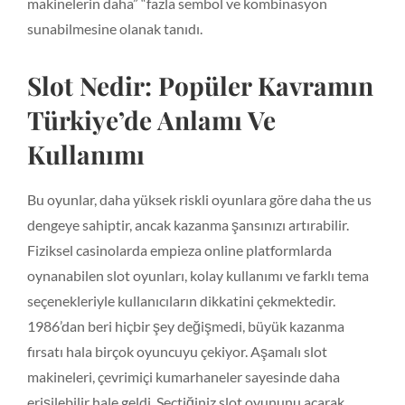
makinelerin daha” “fazla sembol ve kombinasyon
sunabilmesine olanak tanıdı.
Slot Nedir: Popüler Kavramın
Türkiye’de Anlamı Ve
Kullanımı
Bu oyunlar, daha yüksek riskli oyunlara göre daha the us
dengeye sahiptir, ancak kazanma şansınızı artırabilir.
Fiziksel casinolarda empieza online platformlarda
oynanabilen slot oyunları, kolay kullanımı ve farklı tema
seçenekleriyle kullanıcıların dikkatini çekmektedir.
1986’dan beri hiçbir şey değişmedi, büyük kazanma
fırsatı hala birçok oyuncuyu çekiyor. Aşamalı slot
makineleri, çevrimiçi kumarhaneler sayesinde daha
erişilebilir hale geldi. Seçtiğiniz slot oyununu açarak,