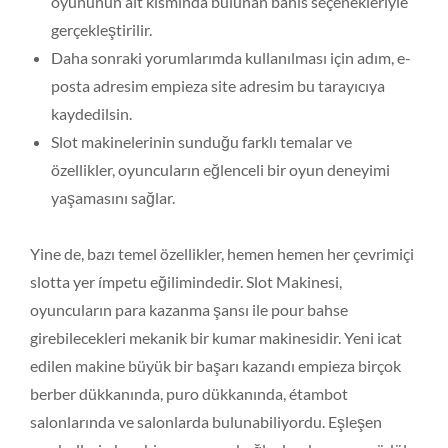
oyununun alt kısmında bulunan bahis seçenekleriyle
gerçekleştirilir.
Daha sonraki yorumlarımda kullanılması için adım, e-
posta adresim empieza site adresim bu tarayıcıya
kaydedilsin.
Slot makinelerinin sunduğu farklı temalar ve
özellikler, oyuncuların eğlenceli bir oyun deneyimi
yaşamasını sağlar.
Yine de, bazı temel özellikler, hemen hemen her çevrimiçi
slotta yer ímpetu eğilimindedir. Slot Makinesi,
oyuncuların para kazanma şansı ile pour bahse
girebilecekleri mekanik bir kumar makinesidir. Yeni icat
edilen makine büyük bir başarı kazandı empieza birçok
berber dükkanında, puro dükkanında, étambot
salonlarında ve salonlarda bulunabiliyordu. Eşleşen