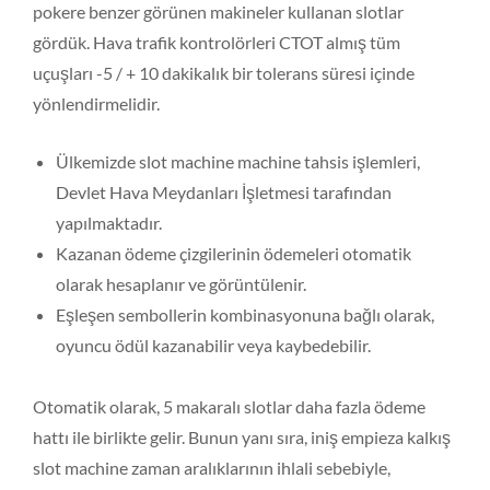
pokere benzer görünen makineler kullanan slotlar
gördük. Hava trafik kontrolörleri CTOT almış tüm
uçuşları -5 / + 10 dakikalık bir tolerans süresi içinde
yönlendirmelidir.
Ülkemizde slot machine machine tahsis işlemleri,
Devlet Hava Meydanları İşletmesi tarafından
yapılmaktadır.
Kazanan ödeme çizgilerinin ödemeleri otomatik
olarak hesaplanır ve görüntülenir.
Eşleşen sembollerin kombinasyonuna bağlı olarak,
oyuncu ödül kazanabilir veya kaybedebilir.
Otomatik olarak, 5 makaralı slotlar daha fazla ödeme
hattı ile birlikte gelir. Bunun yanı sıra, iniş empieza kalkış
slot machine zaman aralıklarının ihlali sebebiyle,