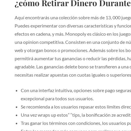
¿cómo Retirar Dinero Durante
Aquí encontrarás una colección sobre más de 13, 000 juegos
Puedes experimentar con diversas características y funcio
efectos en cadena, y más. Monopoly es clásico en los juego
una opinion competitiva. Consisten en una conjunto de nú
web y otorgan bonos o promociones. Además sobre los bo
permitirá aumentar tus ganancias o reducir las pérdidas, h
agradable. Las ganancias delete bono se transfieren a una 
necesitas realizar apuestas con cuotas iguales o superiore
Con una interfaz intuitiva, opciones sobre pago seguras
excepcional para todos sus usuarios.
Se recomienda a los usuarios repasar estos límites dir
Una vez wraps up estos” “tips, la bonificación ze acred
Tras ganar los términos con condiciones, los usuarios p