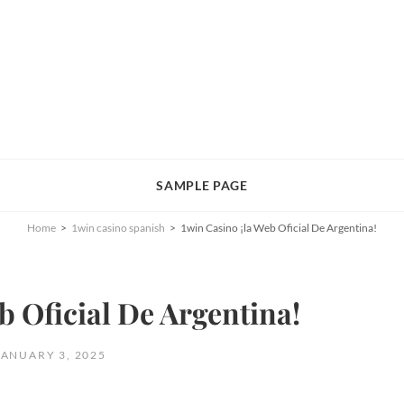
SAMPLE PAGE
Home
>
1win casino spanish
>
1win Casino ¡la Web Oficial De Argentina!
b Oficial De Argentina!
STED
JANUARY 3, 2025