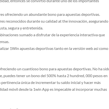
didad, entonces se convirtió durante uno de los importantes
res ofreciendo un abundante bono para apuestas deportivas.
es reconocidos durante su calidad at the innovación, asegurando
usta, segura y entretenida.
inaciones sumado a disfrutar de la experiencia interactiva que
ensas.
lizar 1Win apuestas deportivas tanto en la versión web asi como
ofreciendo un cuantioso bono para apuestas deportivas. No ha sid
se, puedes tener un bono del 500% hasta 2 hundred, 000 pesos en
 pertinencia única de incrementar tu saldo inicial y hacer más
ilidad móvil desde la 1win App es impecable al incorporar muchas