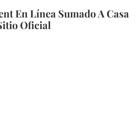
ent En Línea Sumado A Casa
itio Oficial