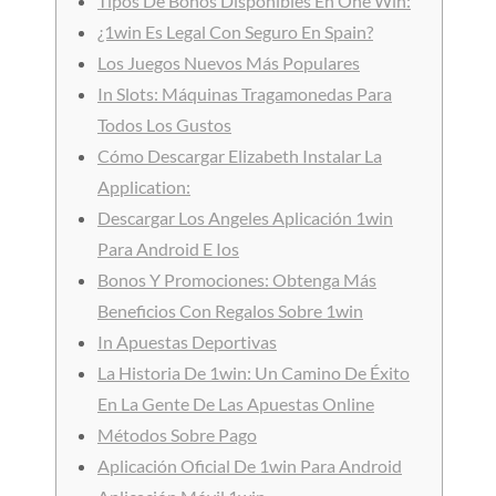
Tipos De Bonos Disponibles En One Win:
¿1win Es Legal Con Seguro En Spain?
Los Juegos Nuevos Más Populares
In Slots: Máquinas Tragamonedas Para
Todos Los Gustos
Cómo Descargar Elizabeth Instalar La
Application:
Descargar Los Angeles Aplicación 1win
Para Android E Ios
Bonos Y Promociones: Obtenga Más
Beneficios Con Regalos Sobre 1win
In Apuestas Deportivas
La Historia De 1win: Un Camino De Éxito
En La Gente De Las Apuestas Online
Métodos Sobre Pago
Aplicación Oficial De 1win Para Android