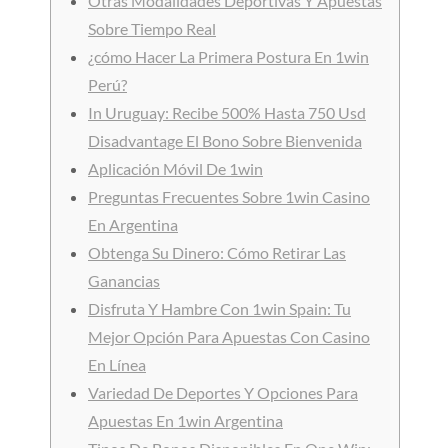
Otras Modalidades Deportivas Y Apuestas
Sobre Tiempo Real
¿cómo Hacer La Primera Postura En 1win
Perú?
In Uruguay: Recibe 500% Hasta 750 Usd
Disadvantage El Bono Sobre Bienvenida
Aplicación Móvil De 1win
Preguntas Frecuentes Sobre 1win Casino
En Argentina
Obtenga Su Dinero: Cómo Retirar Las
Ganancias
Disfruta Y Hambre Con 1win Spain: Tu
Mejor Opción Para Apuestas Con Casino
En Línea
Variedad De Deportes Y Opciones Para
Apuestas En 1win Argentina