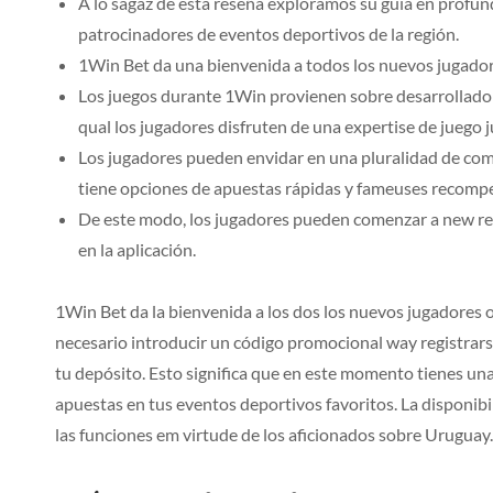
A lo sagaz de esta reseña exploramos su guia en profun
patrocinadores de eventos deportivos de la región.
1Win Bet da una bienvenida a todos los nuevos jugado
Los juegos durante 1Win provienen sobre desarrollador
qual los jugadores disfruten de una expertise de juego j
Los jugadores pueden envidar en una pluralidad de comb
tiene opciones de apuestas rápidas y fameuses recomp
De este modo, los jugadores pueden comenzar a new rea
en la aplicación.
1Win Bet da la bienvenida a los dos los nuevos jugadores 
necesario introducir un código promocional way registrar
tu depósito. Esto significa que en este momento tienes una
apuestas en tus eventos deportivos favoritos. La disponib
las funciones em virtude de los aficionados sobre Uruguay.