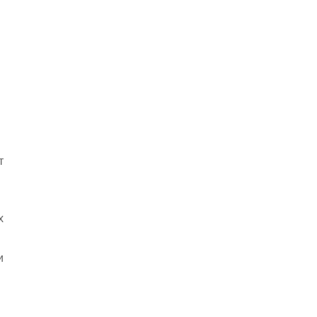
т
х
и