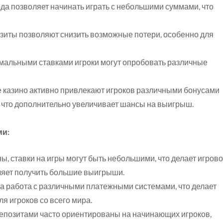
да позволяет начинать играть с небольшими суммами, что
иты позволяют снизить возможные потери, особенно для
альными ставками игроки могут опробовать различные
 казино активно привлекают игроков различными бонусами
 что дополнительно увеличивает шансы на выигрыш.
ми:
, ставки на игры могут быть небольшими, что делает игров
оляет получить большие выигрыши.
на работа с различными платежными системами, что делает
я игроков со всего мира.
епозитами часто ориентированы на начинающих игроков,