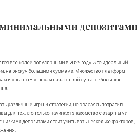
ЛУЧШИЕ
ОНЛАЙН
КАЗИНО
С
с минимальными депозитам
МИНИМАЛЬНЫМИ
ДЕПОЗИТАМИ
2025
ся все более популярными в 2025 году. Это идеальный
том, не рискуя большими суммами. Множество платформ
кам и опытным игрокам начать свой путь с небольших
ыша.
 различные игры и стратегии, не опасаясь потратить
ы для тех, кто только начинает знакомство с азартными
с низкими депозитами стоит учитывать несколько факторов,
ожения.