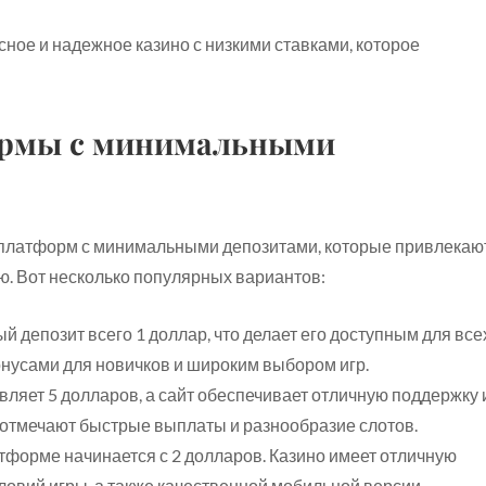
ное и надежное казино с низкими ставками, которое
ормы с минимальными
 платформ с минимальными депозитами, которые привлекаю
. Вот несколько популярных вариантов:
й депозит всего 1 доллар, что делает его доступным для все
онусами для новичков и широким выбором игр.
ляет 5 долларов, а сайт обеспечивает отличную поддержку 
отмечают быстрые выплаты и разнообразие слотов.
тформе начинается с 2 долларов. Казино имеет отличную
ловий игры, а также качественной мобильной версии.