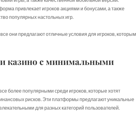
тформа привлекает игроков акциями и бонусами, а также
тво популярных настольных игр.
 все они предлагают отличные условия для игроков, которым
ти казино с минимальными
все более популярными среди игроков, которые хотят
финансовых рисков. Эти платформы предлагают уникальные
влекательными для разных категорий пользователей.