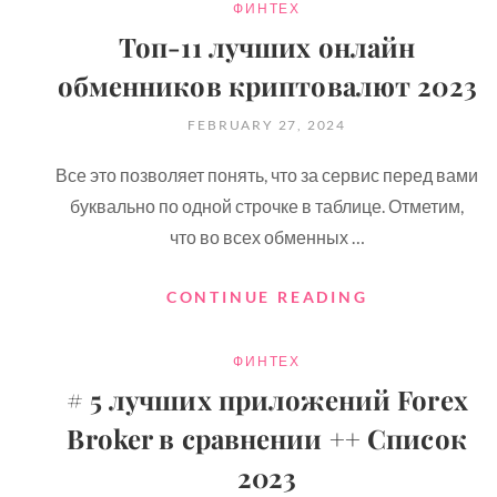
CATEGORIES
ФИНТЕХ
Топ-11 лучших онлайн
обменников криптовалют 2023
POSTED
FEBRUARY 27, 2024
ON
Все это позволяет понять, что за сервис перед вами
буквально по одной строчке в таблице. Отметим,
что во всех обменных …
ТОП-11
CONTINUE READING
ЛУЧШИХ
ОНЛАЙН
CATEGORIES
ФИНТЕХ
ОБМЕННИКО
КРИПТОВАЛ
# 5 лучших приложений Forex
2023
Broker в сравнении ++ Список
2023