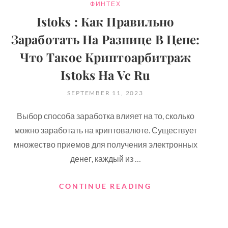
CATEGORIES
ФИНТЕХ
Istoks : Как Правильно
Заработать На Разнице В Цене:
Что Такое Криптоарбитраж
Istoks На Vc Ru
POSTED
SEPTEMBER 11, 2023
ON
Выбор способа заработка влияет на то, сколько
можно заработать на криптовалюте. Существует
множество приемов для получения электронных
денег, каждый из …
ISTOKS
CONTINUE READING
:
КАК
ПРАВИЛЬНО
ЗАРАБОТАТЬ