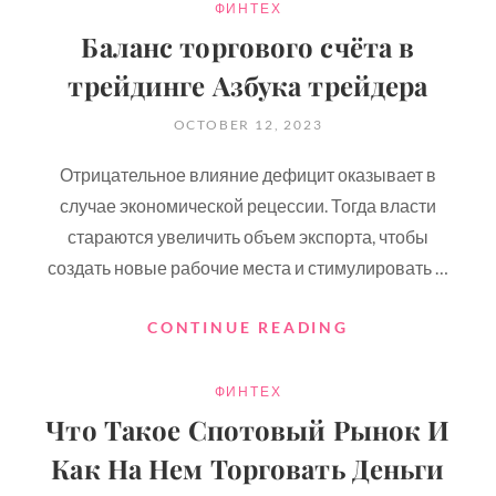
CATEGORIES
ФИНТЕХ
Баланс торгового счёта в
трейдинге Азбука трейдера
POSTED
OCTOBER 12, 2023
ON
Отрицательное влияние дефицит оказывает в
случае экономической рецессии. Тогда власти
стараются увеличить объем экспорта, чтобы
создать новые рабочие места и стимулировать …
БАЛАНС
CONTINUE READING
ТОРГОВОГО
В
СЧЁТА
ЮТ
CATEGORIES
ФИНТЕХ
В
ТРЕЙДИНГЕ
Что Такое Спотовый Рынок И
АЗБУКА
Как На Нем Торговать Деньги
ТРЕЙДЕРА