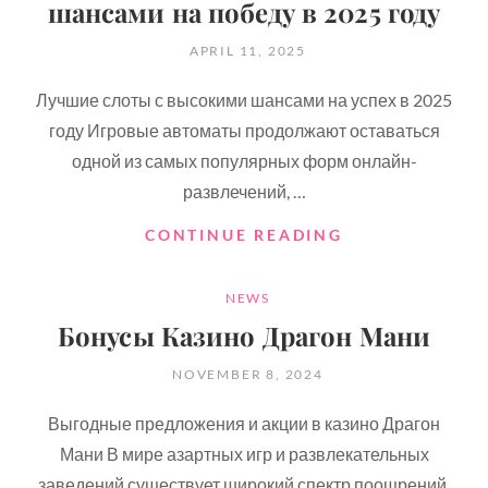
шансами на победу в 2025 году
POSTED
APRIL 11, 2025
ON
Лучшие слоты с высокими шансами на успех в 2025
году Игровые автоматы продолжают оставаться
одной из самых популярных форм онлайн-
развлечений, …
ЛУЧШИЕ
CONTINUE READING
СЛОТЫ
С
CATEGORIES
NEWS
ВЫСОКИМИ
ШАНСАМИ
Бонусы Казино Драгон Мани
НА
ПОБЕДУ
POSTED
NOVEMBER 8, 2024
В
ON
2025
Выгодные предложения и акции в казино Драгон
ГОДУ
Мани В мире азартных игр и развлекательных
заведений существует широкий спектр поощрений,