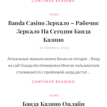
BANDA
CONTINUE READING
CASINO
ЗЕРКАЛО
CATEGORIES
NEWS
–
РАБОЧИЕ
Banda Casino Зеркало – Рабочие
ЗЕРКАЛО
Зеркало На Сегодня Банда
НА
СЕГОДНЯ
Казино
БАНДА
КАЗИНО
POSTED
OCTOBER 8, 2024
ON
Актуальные зеркала казино Banda на сегодня – Вход
на сайт Банда без блокировок Многие пользователи
сталкиваются с проблемой, когда доступ …
BANDA
CONTINUE READING
CASINO
ЗЕРКАЛО
CATEGORIES
NEWS
–
РАБОЧИЕ
Банда Казино Онлайн
ЗЕРКАЛО