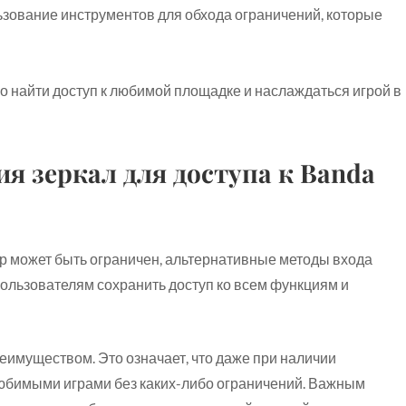
зование инструментов для обхода ограничений, которые
о найти доступ к любимой площадке и наслаждаться игрой в
я зеркал для доступа к Banda
гр может быть ограничен, альтернативные методы входа
ользователям сохранить доступ ко всем функциям и
имуществом. Это означает, что даже при наличии
любимыми играми без каких-либо ограничений. Важным