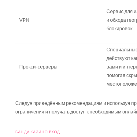
Сервис для и
VPN
и обхода гео
блокировок.
Специальные
действуют ка
Прокси-серверы
вами и интер
помогая скр
местоположе
Следуя приведённым рекомендациям и используя пр
ограничения и получать доступ к необходимым онлай
TAGS
БАНДА КАЗИНО ВХОД