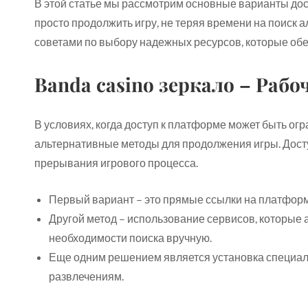
В этой статье мы рассмотрим основные варианты дост
просто продолжить игру, не теряя времени на поиск 
советами по выбору надежных ресурсов, которые об
Banda casino зеркало – Рабо
В условиях, когда доступ к платформе может быть ог
альтернативные методы для продолжения игры. Дос
прерывания игрового процесса.
Первый вариант – это прямые ссылки на платфор
Другой метод – использование сервисов, которые
необходимости поиска вручную.
Еще одним решением является установка специал
развлечениям.