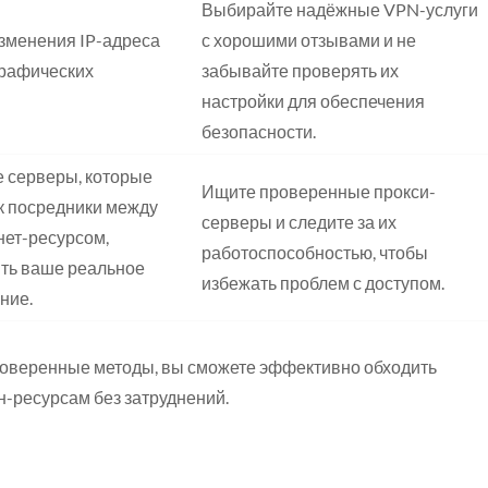
Выбирайте надёжные VPN-услуги
зменения IP-адреса
с хорошими отзывами и не
графических
забывайте проверять их
настройки для обеспечения
безопасности.
 серверы, которые
Ищите проверенные прокси-
к посредники между
серверы и следите за их
нет-ресурсом,
работоспособностью, чтобы
ыть ваше реальное
избежать проблем с доступом.
ние.
оверенные методы, вы сможете эффективно обходить
н-ресурсам без затруднений.