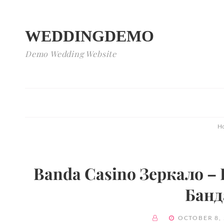
WEDDINGDEMO
Demo Wedding Website
H
Banda Casino Зеркало –
Банд
BY
POSTED
OCTOBER 8,