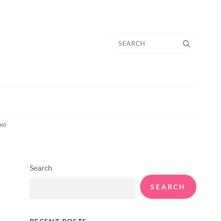
Search
SEARC
for:
ино
Search
SEARCH