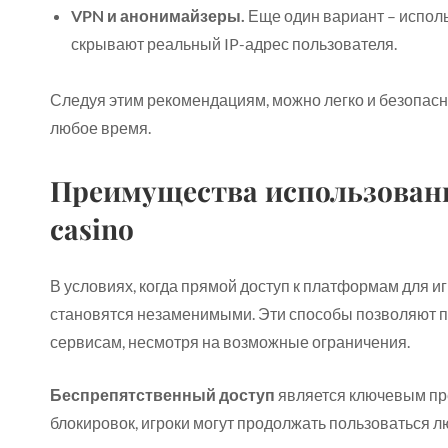
VPN и анонимайзеры.
Еще один вариант – исполь
скрывают реальный IP-адрес пользователя.
Следуя этим рекомендациям, можно легко и безопасн
любое время.
Преимущества использовани
casino
В условиях, когда прямой доступ к платформам для и
становятся незаменимыми. Эти способы позволяют п
сервисам, несмотря на возможные ограничения.
Беспрепятственный доступ
является ключевым пре
блокировок, игроки могут продолжать пользоваться 