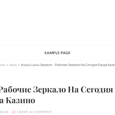
SAMPLE PAGE
ome
>
News
>
Banda Casino Зеркало – Рабочие Зеркало На Сегодня Банда Каз
 Рабочие Зеркало На Сегодня
а Казино
ON
 2024
LEAVE A COMMENT